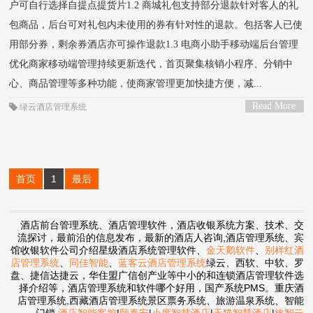
户可自行选择自提点提货片1.2 商城礼包支持部分退款针对客人的礼
包商品，后台可对礼包内未使用的券有针对性的退款。包括客人已使
用部分券，剩余券酒店亦可操作退款1.3 电商小助手移动端后台管理
优化商家移动端管理持续更新迭代，首页聚集核销小程序、分销中
心、商品管理等多种功能，使商家管理更加快捷方便，减...
Read More
绿云酒店管理系统
>
首页
1
最后
酒店前台管理系统、酒店管理软件，酒店收银系统方案、技术、交
流探讨，最前沿的信息发布，最新的酒店人咨询,酒店管理系统、宾
馆收银软件公司介绍星级酒店系统管理软件、
金天鹅软件
、
别样红酒
店管理系统
、
同佳智能
、
蓝客云酒店管理系统
绿云、西软、中软、罗
盘、捷信达捷云，华住盟广信创产业等中小的和连锁酒店管理软件选
择介绍等，酒店管理系统和软件哪个好用，国产系统PMS。重庆酒
店管理系统,西藏酒店管理系统景区票务系统、旅游温泉系统、智能