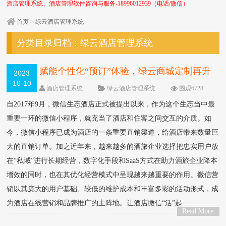
酒店管理系统、酒店管理软件咨询与服务-18996012939（电话/微信）
首页
>
绿云酒店管理系统
分类目录归档：
绿云酒店管理系统
赋能个性化“预订”体验，绿云商城定制再升
2023
10-10
级
NEW
酒店管理系统
绿云酒店管理系统
围观6728
次
0 条评论
自2017年9月，微信生态酒店正式被提出以来，作为这个生态当中最
重要一环的微信小程序，就充当了酒店和住客之间交互的介质。如
今，微信小程序已成为酒店的一条重要直销渠道，给酒店带来数量巨
大的直销订单。加之近年来，越来越多的酒旅企业选择把忠实用户放
在“私域”进行长期经营，数字化手段和SaaS方式在助力酒旅企业降本
增效的同时，也在其优化经营模式中呈现越来越重要的作用。微信营
销以其庞大的用户基础、较低的维护成本和丰富多彩的活动形式，成
为酒店在线营销和品牌推广的主阵地。让酒店微信“活”起...
Read More
>