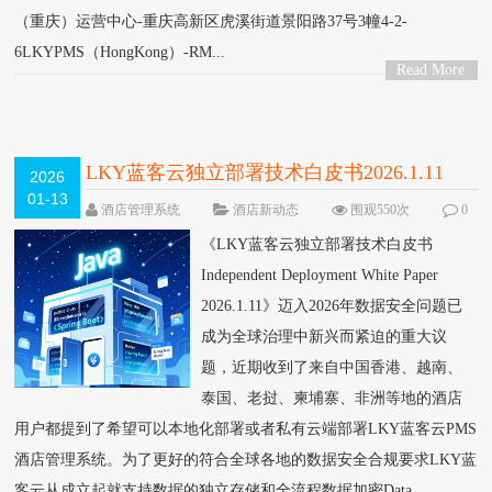
（重庆）运营中心-重庆高新区虎溪街道景阳路37号3幢4-2-
6LKYPMS（HongKong）-RM...
Read More
>
LKY蓝客云独立部署技术白皮书2026.1.11
2026
01-13
酒店管理系统
酒店新动态
围观550次
0
条评论
《LKY蓝客云独立部署技术白皮书
Independent Deployment White Paper
2026.1.11》迈入2026年数据安全问题已
成为全球治理中新兴而紧迫的重大议
题，近期收到了来自中国香港、越南、
泰国、老挝、柬埔寨、非洲等地的酒店
用户都提到了希望可以本地化部署或者私有云端部署LKY蓝客云PMS
酒店管理系统。为了更好的符合全球各地的数据安全合规要求LKY蓝
客云从成立起就支持数据的独立存储和全流程数据加密Data