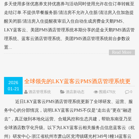
多天使用多张优惠券支持优惠券与活动同时使用允许在住订单转账至
走结订单 不提供早餐服务脏/清洁房不允许入住脏/清洁房入住加急提
醒关闭脏/清洁房入住提醒夜审后入住自动生成房费金天鹅PMS、
LKY蓝客云、美团PMS酒店管理系统本期分享的是金天鹅PMS酒店管
理系统、蓝客云酒店管理系统、美团PMS酒店管理系统前台参数设
置...
Read More
>
全球领先的LKY蓝客云PMS酒店管理系统更
2026
01-21
新全球办公服务网点
酒店管理系统
酒店新动态
围观479次
0
条评论
近日LKY蓝客云PMS酒店管理系统更新了全球研发、运营、服
务中心的分部情况，说明LKY蓝客云PMS不仅是“走出去”更在“融进
去”，真正做到本地化运营、合规风控和生态共建，帮助东南亚乃至
全球酒店数字化升级。以下为LKY蓝客云相关服务点信息蓝客云（杭
州）研发中心-浙江省杭州市萧山区党湾镇曙光村349号1幢14蓝客云