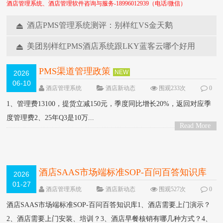
酒店管理系统、酒店管理软件咨询与服务-18996012939（电话/微信）
酒店PMS管理系统测评：别样红VS金天鹅
2024-01-09
美团别样红PMS酒店系统跟LKY蓝客云哪个好用
2025-03-30
PMS渠道管理政策
NEW
2026
06-10
酒店管理系统
酒店新动态
围观233次
0
条评论
1、管理费13100，提货立减150元，季度同比增长20%，返回对应季
度管理费2、25年Q3是10万...
Read More
>
酒店SAAS市场端标准SOP-百问百答知识库
2026
01-27
NEW
酒店管理系统
酒店新动态
围观527次
0
条评论
酒店SAAS市场端标准SOP-百问百答知识库1、酒店需要上门演示？
2、酒店需要上门安装、培训？3、酒店早餐核销有哪几种方式？4、