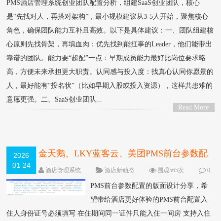
PMS酒店管理系统创业团队配置分析，组建SaaS创业团队，核心
是“先找对人，再搭对架构”，最小规模建议从‌3-5人‌开始，聚焦核心
角色，确保团队能力互补且高效。以下是具体建议：一、团队组建核
心原则‌先找骨架，再填血肉‌：优先找到能扛事的Leader，他们能带出
靠谱的团队。‌能力要“超配”一点‌：早期成员能力最好比岗位要求略
高，方便未来承担更大职责。‌认同感与投入度‌：找真心认同你愿景的
人，最好能有“投名状”（比如早期入股或投入资源），这样共患难的
意愿更强。二、SaaS创业团队...
Read More
>
金天鹅、LKY蓝客云、美团PMS前台参数配
2026
01-24
置的版面设计分享
酒店管理系统
酒店新动态
围观565次
0
条评论
PMS前台参数配置的版面设计分享，希
望带给酒店更好体验的PMS前台配置入
住人身份证号必须填写 在住期间同一证件只能入住一间房 支持入住