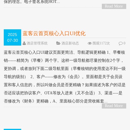
保的理念。电子签名系统HOT...
Read More
>
蓝客云首页核心入口UI优化
2025
07-30
酒店管理系统
酒店新动态
围观1172次
0
条评论
蓝客云首页核心入口UI建议页面更简洁、导航逻辑更精确 1、早餐核
销------精简为《早餐》两个字。这样一级导航都尽量控制在2个字，
更协调，或者放到下面二级导航里面（早餐核销的使用度达不到一级
导航的级别） 2、客户------修改为《会员》。里面都是关于会员设
置和客人信息的，所以叫做会员是否更精确？如果描述为客户的话是
否还应该把协议客户、OTA等放入进来（又不合适） 3、渠道----是
否修改为《财务》更精确，A、里面核心部分是营收账套...
Read More
>