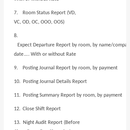
7. Room Status
Report
(VD,
VC,
OD,
OC,
OOO,
OOS)
8.
Expect
Departure
Report
by
room,
by
name/compan
date
…
. With
or without
Rate
9. Posting Journal
Report
by
room,
by
payment
10. Posting Journal
Details
Report
11. Posting Summary
Report
by
room,
by
payment
12.
Close Shift
Report
13. Night Audit
Report
(Before