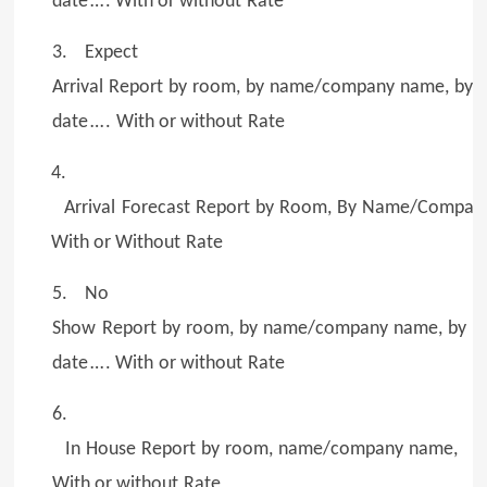
date
…
. With or without
Rate
3. Expect
Arrival
Report
by
room,
by
name/company
name,
by
date
…
.
With or without
Rate
4.
Arrival
Forecast
Report
by
Room,
By
Name/Compan
With or Without
Rate
5. No
Show
Report
by
room,
by
name/company
name,
by
date
…
. With
or without
Rate
6.
In
House
Report
by
room,
name/company
name,
With or without
Rate