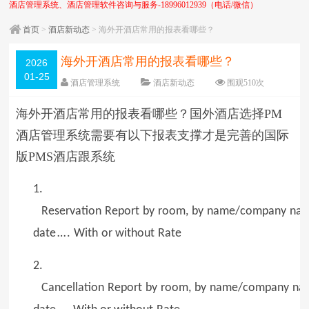
酒店管理系统、酒店管理软件咨询与服务-18996012939（电话/微信）
首页
>
酒店新动态
> 海外开酒店常用的报表看哪些？
海外开酒店常用的报表看哪些？
2026
01-25
酒店管理系统
酒店新动态
围观
510
次
5 条评论
日期：
2026-01-25
海外开酒店常用的报表看哪些？国外酒店选择PM
字体：
大
中
小
酒店管理系统需要有以下报表支撑才是完善的国际
版PMS酒店跟系统
1.
Reservation
Report
by
room,
by
name/company
nam
date
…
.
With
or without
Rate
2.
Cancellation
Report
by
room,
by
name/company
na