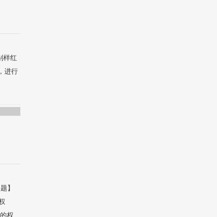
别样红
，进行
问题】
权
色的权