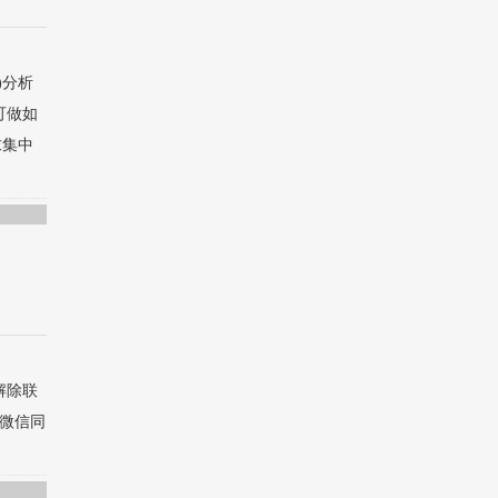
)分析
可做如
求集中
解除联
话（微信同