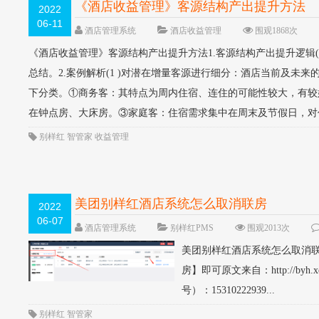
《酒店收益管理》客源结构产出提升方法
2022
06-11
酒店管理系统
酒店收益管理
围观1868次
《酒店收益管理》客源结构产出提升方法1.客源结构产出提升逻辑(1 
总结。2.案例解析(1 )对潜在增量客源进行细分：酒店当前及未
下分类。①商务客：其特点为周内住宿、连住的可能性较大，有较
在钟点房、大床房。③家庭客：住宿需求集中在周末及节假日，对价
别样红
智管家
收益管理
美团别样红酒店系统怎么取消联房
2022
06-07
酒店管理系统
别样红PMS
围观2013次
美团别样红酒店系统怎么取消联
房】即可原文来自：http://byh.
号）：15310222939...
别样红
智管家