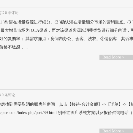
0 条评论
)对潜在增量客源进行细分。(2 )确认潜在增量细分市场的营销重点。(3 
来的最大增量市场为 OTA渠道，而对该渠道客源以消费类型进行细分的话，
好的复购率； 其需求痛点：房间内办公、会客、洗衣。②情侣客：其诉
格不敏感，...
Read More >
0 条评论
房找到需要取消的联房的房间，点击【接待-合计金额】->【详单】->【
xcpms.com/index.php/post/89.html 别样红酒店系统方案以及报价咨询电
Read More >