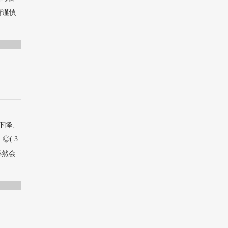
请谨慎
下降、
( 3
必然会