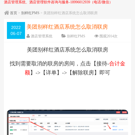
酒店管理系统、酒店管理软件咨询与服务-18996012939（电话/微信）
首页
>
别样红PMS
> 美团别样红酒店系统怎么取消联房
美团别样红酒店系统怎么取消联房
2022
06-07
酒店管理系统
别样红PMS
围观
2014
次
5 条评论
日期：
2022-06-07
美团别样红酒店系统怎么取消联房
字体：
大
中
小
找到需要取消的联房的房间，点击【接待-
合计金
额
】->【详单】->【解除联房】即可