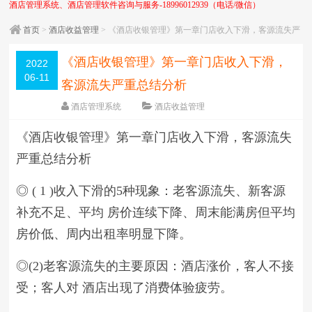
酒店管理系统、酒店管理软件咨询与服务-18996012939（电话/微信）
首页
>
酒店收益管理
> 《酒店收银管理》第一章门店收入下滑，客源流失严
重总结分析
《酒店收银管理》第一章门店收入下滑，
2022
06-11
客源流失严重总结分析
酒店管理系统
酒店收益管理
围观
1985
次
5 条评论
日期：
2022-06-11
《酒店收银管理》第一章门店收入下滑，客源流失
字体：
大
中
小
严重总结分析
◎ ( 1 )收入下滑的5种现象：老客源流失、新客源
补充不足、平均 房价连续下降、周末能满房但平均
房价低、周内出租率明显下降。
◎(2)老客源流失的主要原因：酒店涨价，客人不接
受；客人对 酒店出现了消费体验疲劳。