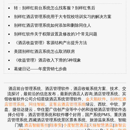
转：别样红前台系统怎么找客服？别样红售后
别样红酒店管理系统用于大专院校培训实习的解决方案
别样红酒店管理系统如何添加和删除同住人
别样红软件关于权限设置及修改的3个常见问题
《酒店收益管理》客源结构产出提升方法
美团别样红酒店系统怎么取消联房
《收益管理》酒店收入下滑的5种现象
葛健日记——年度营销七步曲
酒店前台管理系统、酒店管理软件，酒店收银系统方案、技术、交
流探讨，最前沿的信息发布，最新的酒店人咨询,酒店管理系统、宾
馆收银软件公司介绍星级酒店系统管理软件、
金天鹅软件
、
别样红酒
店管理系统
、
同佳智能
、
蓝客云酒店管理系统
绿云、西软、中软、罗
盘、捷信达捷云，华住盟广信创产业等中小的和连锁酒店管理软件选
择介绍等，酒店管理系统和软件哪个好用，国产系统PMS。重庆酒
店管理系统,西藏酒店管理系统景区票务系统、旅游温泉系统、智能
门锁
.
酒店智能客控
|
颐泰安
|
小度智慧酒店
|
天猫智慧酒店
|
旅智云