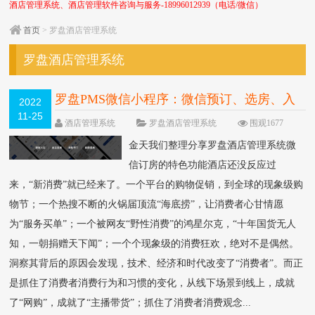
酒店管理系统、酒店管理软件咨询与服务-18996012939（电话/微信）
首页
> 罗盘酒店管理系统
罗盘酒店管理系统
罗盘PMS微信小程序：微信预订、选房、入
2022
11-25
驻、手机开门、自助退房
NEW
酒店管理系统
罗盘酒店管理系统
围观1677
次
0 条评论
金天我们整理分享罗盘酒店管理系统微
信订房的特色功能酒店还没反应过
来，“新消费”就已经来了。一个平台的购物促销，到全球的现象级购
物节；一个热搜不断的火锅届顶流“海底捞”，让消费者心甘情愿
为“服务买单”；一个被网友“野性消费”的鸿星尔克，“十年国货无人
知，一朝捐赠天下闻”；一个个现象级的消费狂欢，绝对不是偶然。
洞察其背后的原因会发现，技术、经济和时代改变了“消费者”。而正
是抓住了消费者消费行为和习惯的变化，从线下场景到线上，成就
了“网购”，成就了“主播带货”；抓住了消费者消费观念...