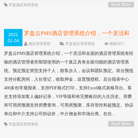
Read More
罗盘酒店管理系统
>
罗盘云PMS酒店管理系统介绍，一个灵活和
2021
01-04
全面的酒店管理系统
NEW
酒店管理系统
罗盘酒店管理系统
围观3617
次
0 条评论
罗盘云PMS酒店管理系统介绍，一个灵活和全面的酒店管理系统有经
验的酒店管理者所期望使用的一个真正具有全面功能的酒店管理系
统。预定预定类型支持个人，散客步入，会议和团队预定。前台预抵
支持分配房间，入住登记，收取押金，设置预授权。后台报表中心
400多份常规报表，支持PDF格式打印，支持Excel格式表格导出。客
史支持添加客人偏好记录，VIP等级和有完整账目的入住历史。房费
和可用房预测支持房费查询，可用房预测，库存管控和超预定。协议
单位和中介支持公司协议价，中介佣金和市场分类。在住...
Read More
罗盘酒店管理系统
>