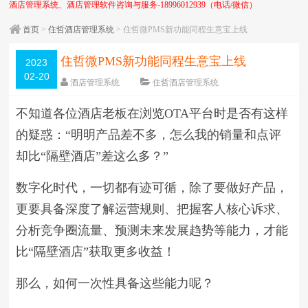
酒店管理系统、酒店管理软件咨询与服务-18996012939（电话/微信）
首页
>
住哲酒店管理系统
> 住哲微PMS新功能同程生意宝上线
住哲微PMS新功能同程生意宝上线
2023
02-20
酒店管理系统
住哲酒店管理系统
围观
2303
次
5 条评论
日期：
2023-02-20
不知道各位酒店老板在浏览OTA平台时是否有这样
字体：
大
中
小
的疑惑：“明明产品差不多，怎么我的销量和点评
却比“隔壁酒店”差这么多？”
数字化时代，一切都有迹可循，除了要做好产品，
更要具备深度了解运营规则、把握客人核心诉求、
分析竞争圈流量、预测未来发展趋势等能力，才能
比“隔壁酒店”获取更多收益！
那么，如何一次性具备这些能力呢？